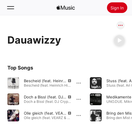
Sign In
Search
Dauawizzy
Home
New
Install Apple Music
Top Songs
Radio
Bescheid (feat. Heinrich Himalaya & Kalp)
Bescheid (feat. Heinrich Himalaya & Kalp) - Single · 2023
Doch a Bissl (feat. DJ Crypt)
Doch a Bissl (feat. DJ Crypt) - Single · 2023
Olle gleich (feat. VEARZ & DJ Crypt)
Bring den Mis
Olle gleich (feat. VEARZ & DJ Crypt) - Single · 2022