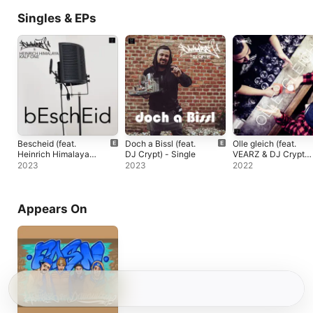
Singles & EPs
Bescheid (feat.
Doch a Bissl (feat.
Olle gleich (feat.
Heinrich Himalaya &
DJ Crypt) - Single
VEARZ & DJ Crypt)
Kalp) - Single
- Single
2023
2023
2022
Appears On