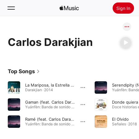
Sign In
Search
Carlos Darakjian
Home
New
Install Apple Music
Top Songs
Radio
La Mariposa, la Estrella y el Río (feat. Silvio Rodríguez)
Darakjian · 2014
Gaman (feat. Carlos Darakjian)
Yuánfèn: Banda de sonido original de una película que no existe · 2023
Ramé (feat. Carlos Darakjian)
El Olvido
Yuánfèn: Banda de sonido original de una película que no existe · 2023
Señales · 2018