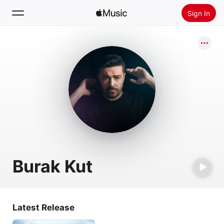
Sign In
Search
Home
New
Install Apple Music
Radio
Burak Kut
Latest Release