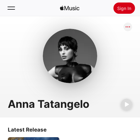
Sign In
Search
Home
New
Install Apple Music
Radio
Anna Tatangelo
Latest Release