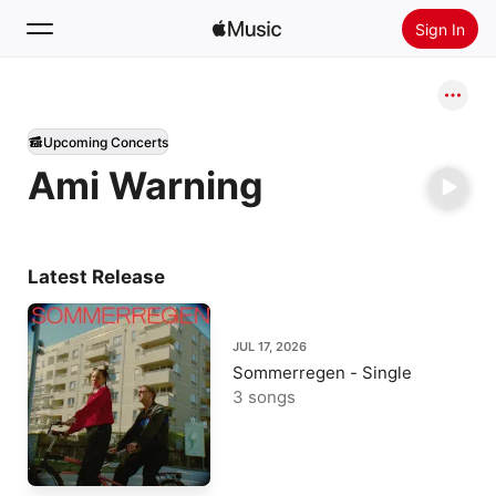
Sign In
Search
Upcoming Concerts
Home
Ami Warning
New
Install Apple Music
Radio
Latest Release
JUL 17, 2026
Sommerregen - Single
3 songs