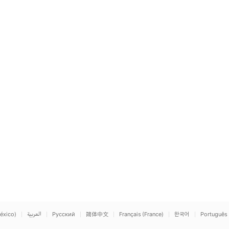
éxico)
العربية
Русский
简体中文
Français (France)
한국어
Português 