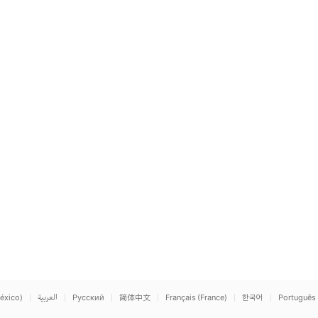
éxico)
العربية
Русский
简体中文
Français (France)
한국어
Português 