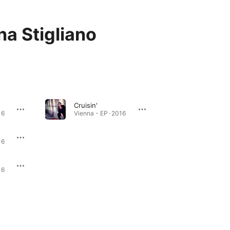
na Stigliano
Cruisin'
16
Vienna - EP · 2016
16
16