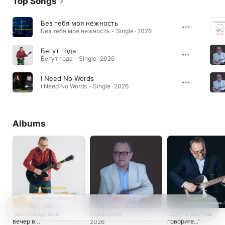
Top Songs
Без тебя моя нежность
Без тебя моя нежность - Single · 2026
Бегут года
Бегут года - Single · 2026
I Need No Words
I Need No Words - Single · 2026
Albums
"долгожданный
Признание
"Друг с другом
вечер в
говорите..."
2026