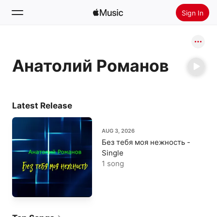
Sign In
Search
Анатолий Романов
Home
New
Install Apple Music
Latest Release
Radio
AUG 3, 2026
Без тебя моя нежность -
Single
1 song