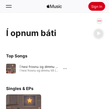
Sign In
Search
Í opnum báti
Home
New
Install Apple Music
Top Songs
Radio
Í hesi frosnu og dimmu tíð (feat. Rebekka Petersen)
Í hesi frosnu og dimmu tíð (feat. Rebekka Petersen) - Single · 2023
Singles & EPs