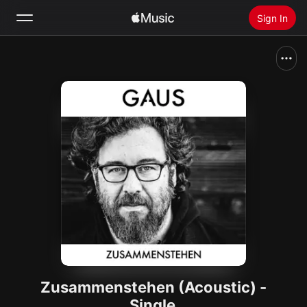
Sign In
Search
Home
New
Install Apple Music
Radio
Zusammenstehen (Acoustic) -
Single