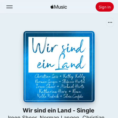
Sign In
Search
Home
New
Install Apple Music
Radio
Wir sind ein Land - Single
Ireen Sheer
,
Norman Langen
,
Christian Lais