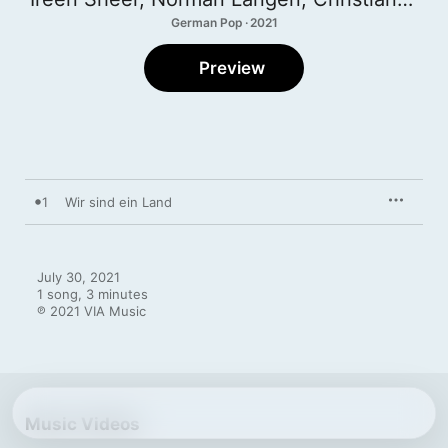
German Pop · 2021
Preview
1
Wir sind ein Land
July 30, 2021

1 song, 3 minutes

℗ 2021 VIA Music
Music Videos