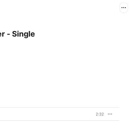
r - Single
2:32