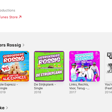
oductions
iTunes Store
ers Rossig
lie Exprezz -
De Strijkplank -
Links, Rechts,
You'
ingle
Single
Voor, Terug -
(Fea
Single
Rossi
2019
2018
2017
201
ike