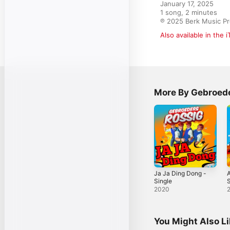
January 17, 2025

1 song, 2 minutes

℗ 2025 Berk Music Pr
Also available in the 
More By Gebroed
Ja Ja Ding Dong -
A
Single
S
2020
You Might Also L