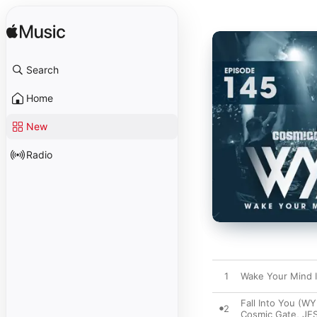
Search
Home
New
Radio
1
Wake Your Mind 
Fall Into You (W
2
Cosmic Gate
,
JE