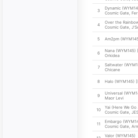
Dynamic (WYM145
3
Cosmic Gate
,
Fer
Over the Rainbo
4
Cosmic Gate
,
J'S
5
Am2pm (WYM145)
Nana (WYM145) [
6
Orkidea
Saltwater (WYM1
7
Chicane
8
Halo (WYM145) [
Universal (WYM1
9
Maor Levi
Yai (Here We Go
10
Cosmic Gate
,
JE
Embargo (WYM14
11
Cosmic Gate
,
Arm
Valor (WYM145)