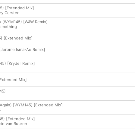
) [Extended Mix]
ry Corsten
w (WYM145) [W&W Remix]
omething
 [Extended Mix]
Jerome Isma-Ae Remix]
45) [Kryder Remix]
Extended Mix]
45)
 Again) [WYM145] [Extended Mix]
S
5) [Extended Mix]
in van Buuren