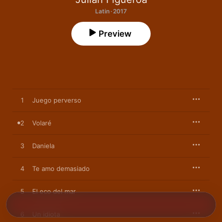
Latin · 2017
Preview
1
Juego perverso
2
Volaré
3
Daniela
4
Te amo demasiado
5
El eco del mar
6
Un idiota