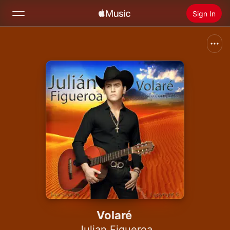
Sign In
Search
Home
New
Install Apple Music
Radio
Volaré
Julian Figueroa