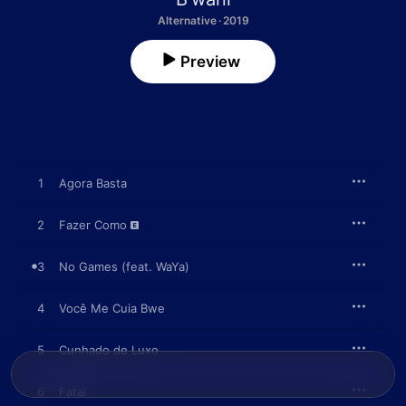
Alternative · 2019
Preview
1
Agora Basta
2
Fazer Como
3
No Games (feat. WaYa)
4
Você Me Cuia Bwe
5
Cunhado de Luxo
6
Fatal