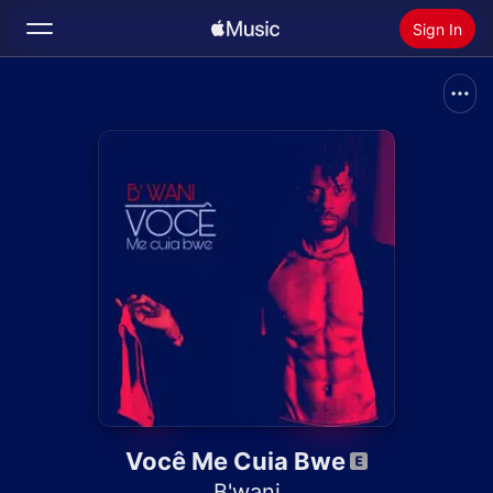
Sign In
Search
Home
New
Install Apple Music
Radio
Você Me Cuia Bwe
B'wani