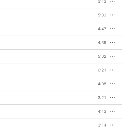
3:13
5:33
4:47
4:39
5:02
6:21
4:08
3:21
4:13
3:14