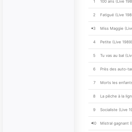
1
100 ans (Live 19
2
Fatigué (Live 198
3
Miss Maggie (Liv
4
Petite (Live 1989
5
Tu vas au bal (Li
6
Près des auto-t
7
Morts les enfants
8
La pêche à la lig
9
Socialiste (Live 1
10
Mistral gagnant (