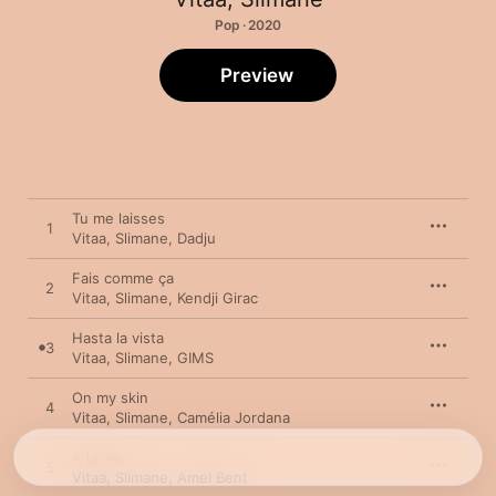
Pop · 2020
Preview
Tu me laisses
1
Vitaa
,
Slimane
,
Dadju
Fais comme ça
2
Vitaa
,
Slimane
,
Kendji Girac
Hasta la vista
3
Vitaa
,
Slimane
,
GIMS
On my skin
4
Vitaa
,
Slimane
,
Camélia Jordana
A la vie
5
Vitaa
,
Slimane
,
Amel Bent