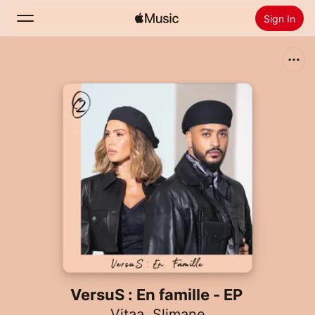
Sign In
Search
Home
New
Install Apple Music
Radio
VersuS : En famille - EP
Vitaa
,
Slimane