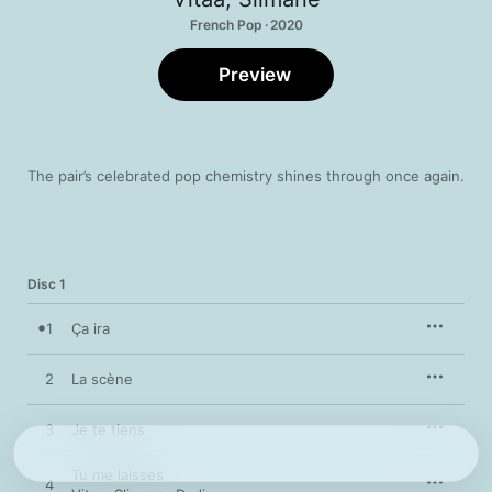
French Pop · 2020
Preview
The pair’s celebrated pop chemistry shines through once again.
Disc 1
1
Ça ira
2
La scène
3
Je te tiens
Tu me laisses
4