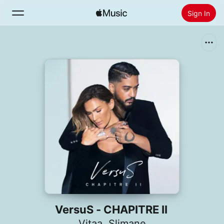
Sign In
Search
Home
New
Install Apple Music
Radio
VersuS - CHAPITRE II
Vitaa
,
Slimane