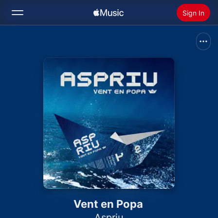
Sign In
Search
Home
New
Install Apple Music
Radio
Vent en Popa
Aspriu