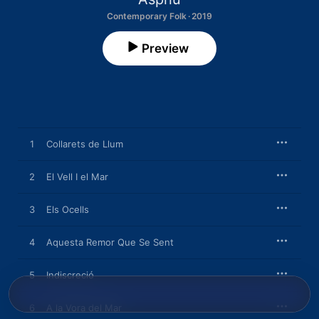
Contemporary Folk · 2019
Preview
1
Collarets de Llum
2
El Vell I el Mar
3
Els Ocells
4
Aquesta Remor Que Se Sent
5
Indiscreció
6
A la Vora del Mar