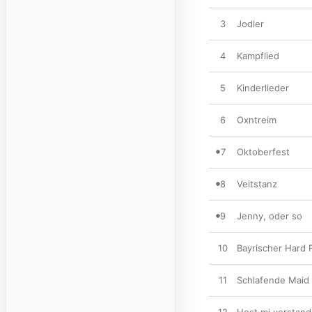
3
Jodler
4
Kampflied
5
Kinderlieder
6
Oxntreim
7
Oktoberfest
8
Veitstanz
9
Jenny, oder so
10
Bayrischer Hard 
11
Schlafende Maid