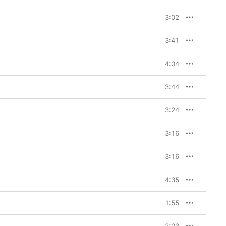
3:02
3:41
4:04
3:44
3:24
3:16
3:16
4:35
1:55