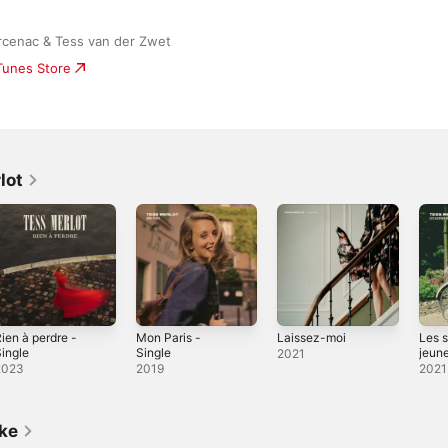
rcenac & Tess van der Zwet
iTunes Store
lot
ien à perdre -
Mon Paris -
Laissez-moi
Les 
ingle
Single
jeun
2021
Sing
2023
2019
2021
ike