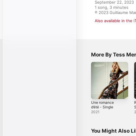
September 22, 2023

1 song, 3 minutes

℗ 2023 Guillaume Ma
Also available in the 
More By Tess Mer
Une romance
R
d’été - Single
S
2021
You Might Also L