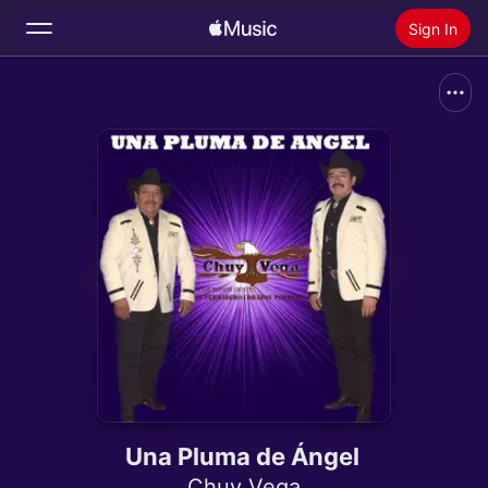
Sign In
Search
Home
New
Install Apple Music
Radio
Una Pluma de Ángel
Chuy Vega