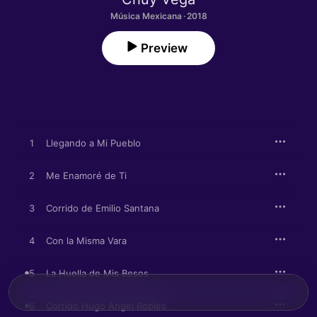
Música Mexicana · 2018
Preview
1
Llegando a Mi Pueblo
2
Me Enamoré de Ti
3
Corrido de Emilio Santana
4
Con la Misma Vara
5
La Huella de Mis Besos
6
Corrido Hugo Ángel Robles