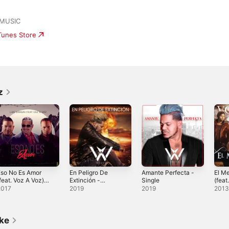
 MUSIC
iTunes Store
z
Eso No Es Amor
En Peligro De
Amante Perfecta -
El M
feat. Voz A Voz) -
Extinción -
Single
(feat
ingle
Single
Band
2017
2019
2019
201
Salv
Lizár
Sing
ike