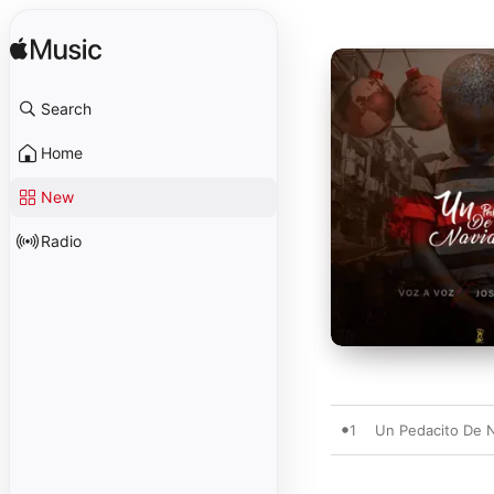
Search
Home
New
Radio
1
Un Pedacito De N