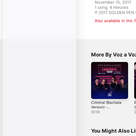
November 15, 2017

1 song, 4 minutes

℗ 2017 GOLDEN PEN
Also available in the 
More By Voz a Vo
Criminal (Bachata
Version) -
(
Single
S
2018
You Might Also L