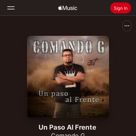
Sign In
Search
Home
New
Install Apple Music
Radio
Un Paso Al Frente
Comando G