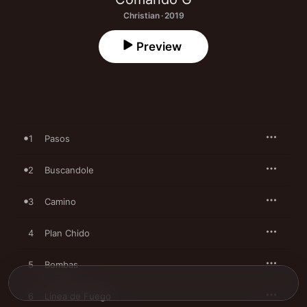
Christian · 2019
Preview
1
Pasos
2
Buscandole
3
Camino
4
Plan Chido
5
Bombas
6
Linea de Fuego