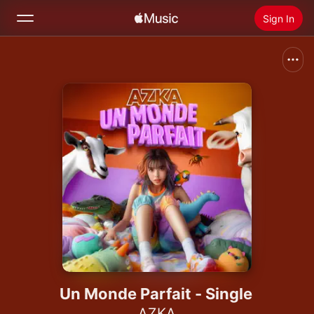
Sign In
Search
Home
New
Install Apple Music
Radio
Un Monde Parfait - Single
AZKA