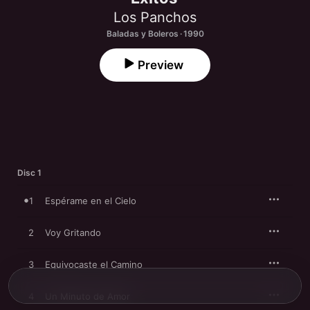
Los Panchos
Baladas y Boleros · 1990
Preview
Disc 1
1
Espérame en el Cielo
2
Voy Gritando
3
Equivocaste el Camino
4
Un Minuto de Amor