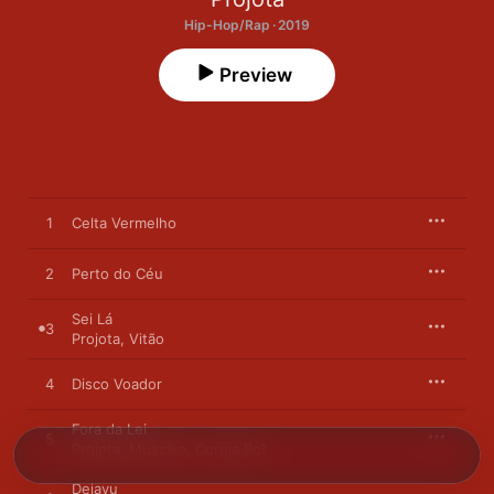
Hip-Hop/Rap · 2019
Preview
1
Celta Vermelho
2
Perto do Céu
Sei Lá
3
Projota
,
Vitão
4
Disco Voador
Fora da Lei
5
Projota
,
Muzzike
,
Coruja Bc1
Dejavu