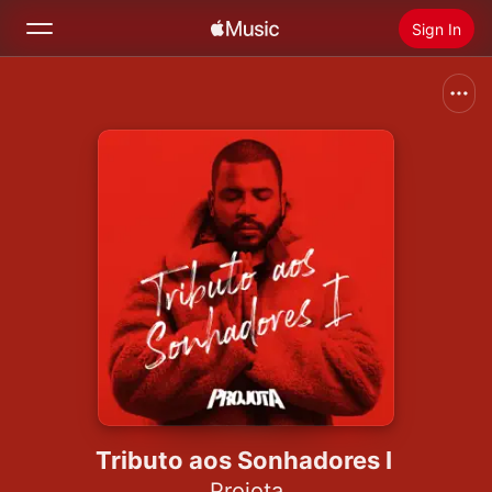
Sign In
Search
Home
New
Install Apple Music
Radio
Tributo aos Sonhadores I
Projota