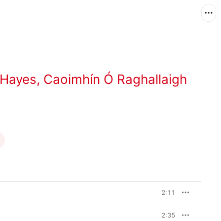
 Hayes
,
Caoimhín Ó Raghallaigh
2:11
2:35