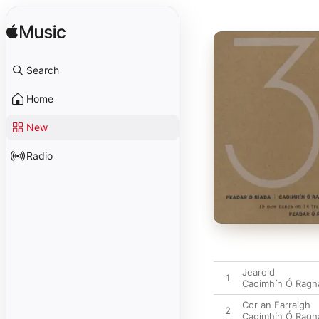
Search
Home
New
Radio
Jearoid
1
Caoimhín Ó Ragha
Cor an Earraigh
2
Caoimhín Ó Ragha