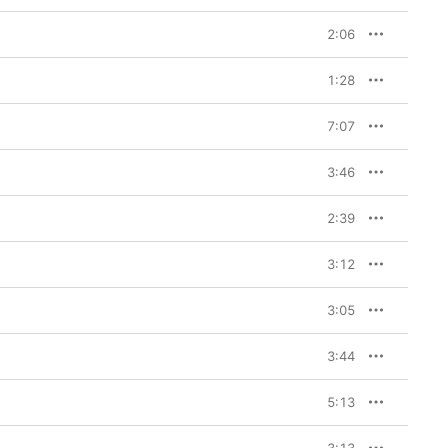
2:06
1:28
7:07
3:46
2:39
3:12
3:05
3:44
5:13