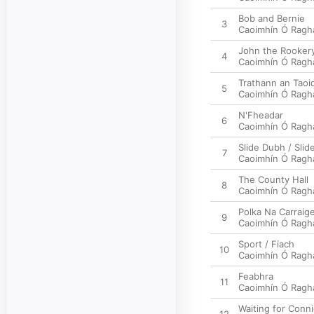
Bob and Bernie
3
Caoimhín Ó Ragha
John the Rooker
4
Caoimhín Ó Ragha
Trathann an Taoi
5
Caoimhín Ó Ragha
N'Fheadar
6
Caoimhín Ó Ragha
Slide Dubh / Sli
7
Caoimhín Ó Ragha
The County Hall
8
Caoimhín Ó Ragha
Polka Na Carraige
9
Caoimhín Ó Ragha
Sport / Fiach
10
Caoimhín Ó Ragha
Feabhra
11
Caoimhín Ó Ragha
Waiting for Conn