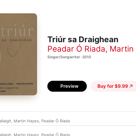
Triúr sa Draighean
Peadar Ó Riada
,
Martin
Singer/Songwriter · 2010
Preview
Buy for $9.99
llaigh
,
Martin Hayes
,
Peadar Ó Riada
llaigh
,
Martin Hayes
,
Peadar Ó Riada