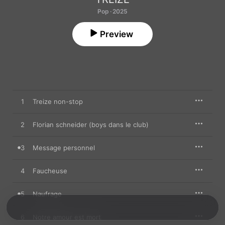
Pop · 2025
Preview
1
Treize non-stop
2
Florian schneider (boys dans le club)
3
Message personnel
4
Faucheuse
5
Naufrage
6
Notre amour est mort