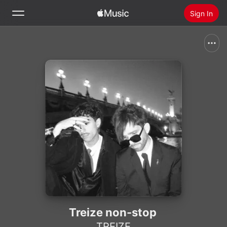
Sign In
Search
Home
New
Install Apple Music
Radio
Treize non-stop
TREIZE