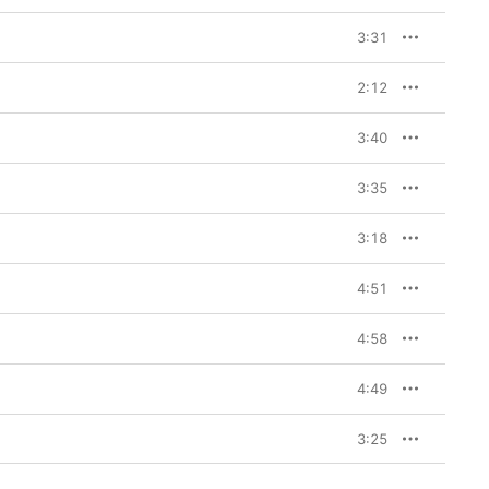
3:31
2:12
3:40
3:35
3:18
4:51
4:58
4:49
3:25