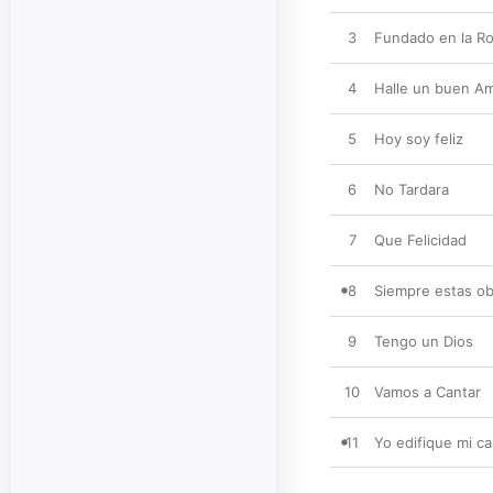
3
Fundado en la R
4
Halle un buen A
5
Hoy soy feliz
6
No Tardara
7
Que Felicidad
8
Siempre estas o
9
Tengo un Dios
10
Vamos a Cantar
11
Yo edifique mi c