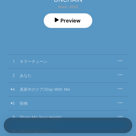
Rock · 2022
Preview
1
キラーチューン
2
あなた
4
真夜中のドア/Stay With Me
5
怪物
9
Show Me Your Height
10
Movin' My Soul