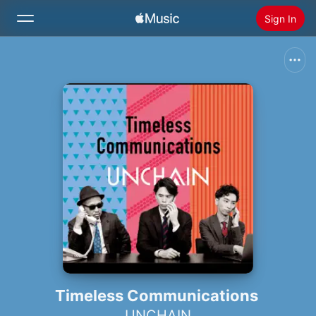
Sign In
Search
Home
New
Install Apple Music
Radio
Timeless Communications
UNCHAIN