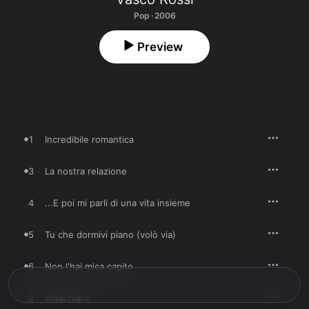
Pop · 2006
Preview
1
Incredibile romantica
3
La nostra relazione
4
...E poi mi parli di una vita insieme
5
Tu che dormivi piano (volò via)
6
Non l'hai mica capito
8
Albachiara