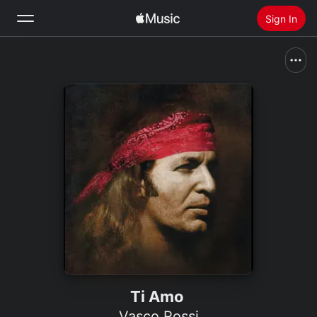
Sign In
Search
Home
New
Install Apple Music
Radio
Ti Amo
Vasco Rossi