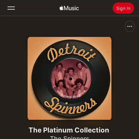
Sign In
Search
Home
New
Install Apple Music
Radio
The Platinum Collection
The Spinners