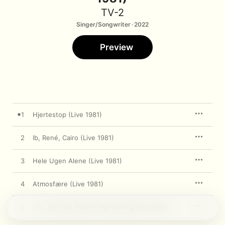
TV-2
Singer/Songwriter · 2022
Preview
1
Hjertestop (Live 1981)
2
Ib, René, Cairo (Live 1981)
3
Hele Ugen Alene (Live 1981)
4
Atmosfære (Live 1981)
5
Uh, Jeg Ville Ønske Jeg Var Mig (Live 1981)