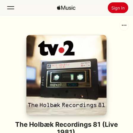
Sign In
Search
Home
New
Install Apple Music
Radio
The Holbæk Recordings 81 (Live
1981)