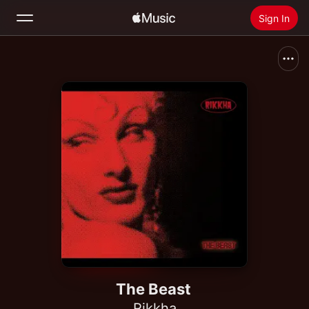
Sign In
Search
Home
New
Install Apple Music
Radio
The Beast
Rikkha