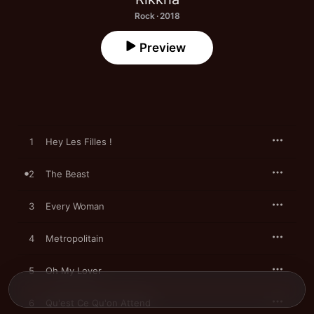
Rock · 2018
Preview
1
Hey Les Filles !
2
The Beast
3
Every Woman
4
Metropolitain
5
Oh My Lover
6
Qu'est Ce Qu'on Attend