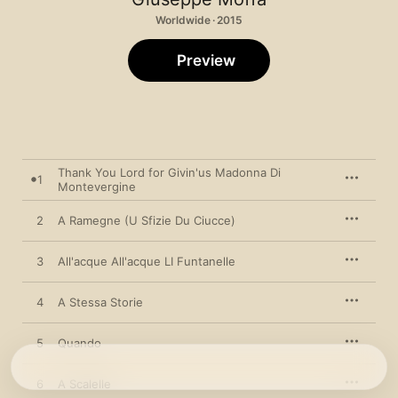
Worldwide · 2015
Preview
Thank You Lord for Givin'us Madonna Di
1
Montevergine
2
A Ramegne (U Sfizie Du Ciucce)
3
All'acque All'acque LI Funtanelle
4
A Stessa Storie
5
Quando
6
A Scalelle