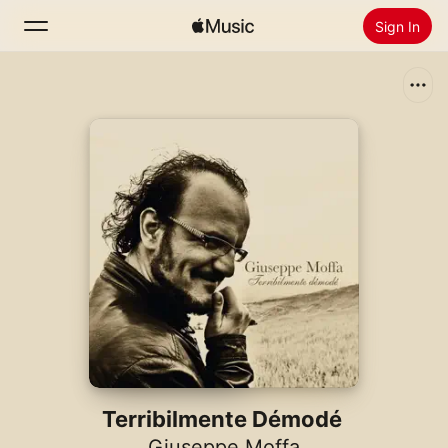
Sign In
Search
Home
New
Install Apple Music
Radio
Terribilmente Démodé
Giuseppe Moffa