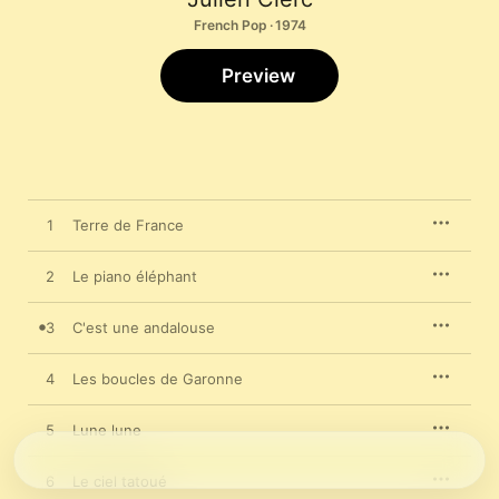
French Pop · 1974
Preview
1
Terre de France
2
Le piano éléphant
3
C'est une andalouse
4
Les boucles de Garonne
5
Lune lune
6
Le ciel tatoué