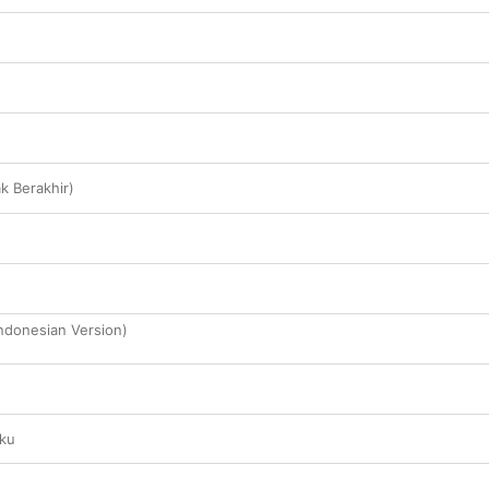
k Berakhir)
ndonesian Version)
ku