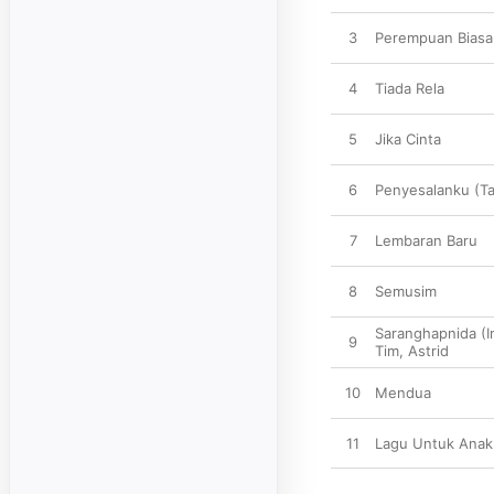
3
Perempuan Biasa
4
Tiada Rela
5
Jika Cinta
6
Penyesalanku (Ta
7
Lembaran Baru
8
Semusim
Saranghapnida (I
9
Tim
,
Astrid
10
Mendua
11
Lagu Untuk Anak