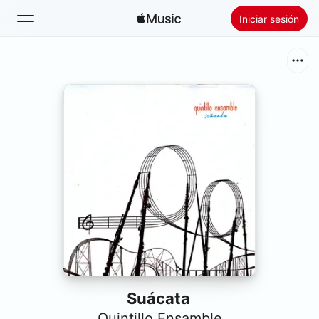
Iniciar sesión
Buscar
Inicio
Novedades
Instalar Apple Music
Radio
Suácata
Quintillo Ensamble