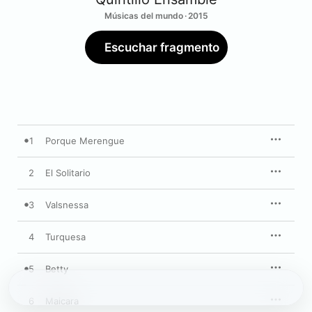
Músicas del mundo · 2015
Escuchar fragmento
1
Porque Merengue
2
El Solitario
3
Valsnessa
4
Turquesa
5
Betty
6
Maicara