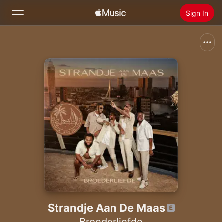
Sign In
Search
Home
New
Install Apple Music
Radio
Strandje Aan De Maas
Broederliefde