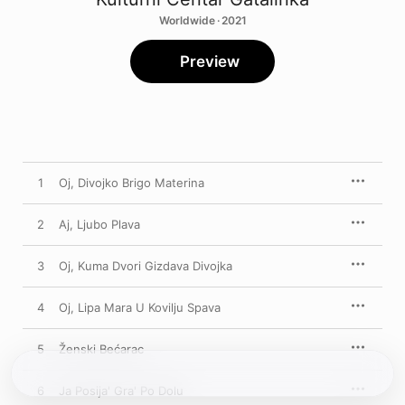
Worldwide · 2021
Preview
1
Oj, Divojko Brigo Materina
2
Aj, Ljubo Plava
3
Oj, Kuma Dvori Gizdava Divojka
4
Oj, Lipa Mara U Kovilju Spava
5
Ženski Bećarac
6
Ja Posija' Gra' Po Dolu