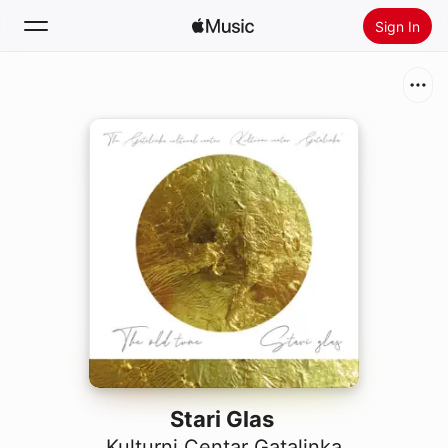
Sign In
Search
Home
New
Install Apple Music
Radio
Stari Glas
Kulturni Centar Gatalinka