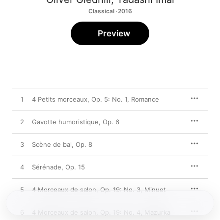
Classical · 2016
Preview
1
4 Petits morceaux, Op. 5: No. 1, Romance
2
Gavotte humoristique, Op. 6
3
Scène de bal, Op. 8
4
Sérénade, Op. 15
5
4 Morceaux de salon, Op. 19: No. 3, Minuet
6
4 Morceaux de salon, Op. 19: No. 4, Mazurka