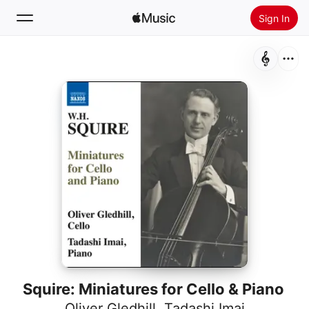
Sign In
Search
Home
New
Install Apple Music
Radio
Squire: Miniatures for Cello & Piano
Oliver Gledhill
,
Tadashi Imai