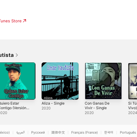
iTunes Store
tista
uiero Estar
Aliza - Single
Con Ganas De
Si Tú
ontigo (Versión
Vivir - Single
Vivo)
2020
achata) -
2020
2020
202
ingle
éxico)
العربية
Русский
简体中文
Français (France)
한국어
Português 