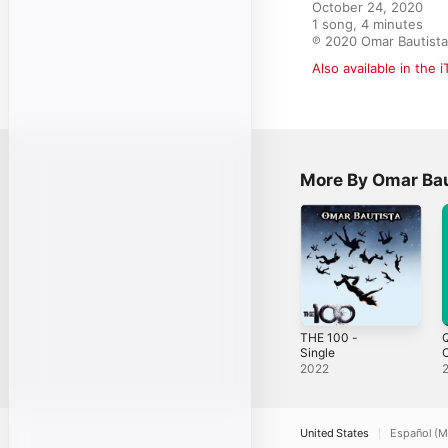
October 24, 2020

1 song, 4 minutes

℗ 2020 Omar Bautista
Also available in the 
More By Omar Bau
THE 100 -
Q
Single
C
B
2022
S
United States
Español (M