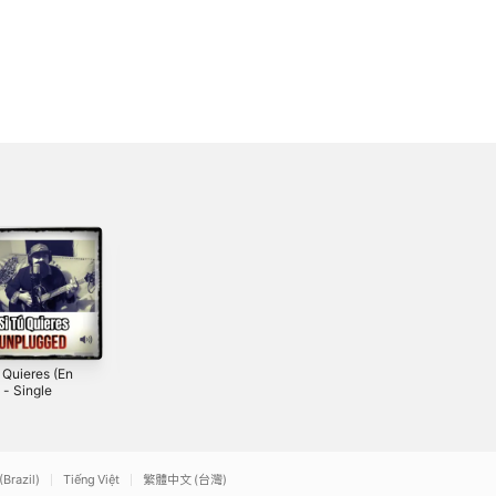
 Quieres (En
Quien Paga El
SIN TI (En Vivo) -
 - Single
Pato (Version
Single
Acústica) -
4
2022
2024
Single
(Brazil)
Tiếng Việt
繁體中文 (台灣)