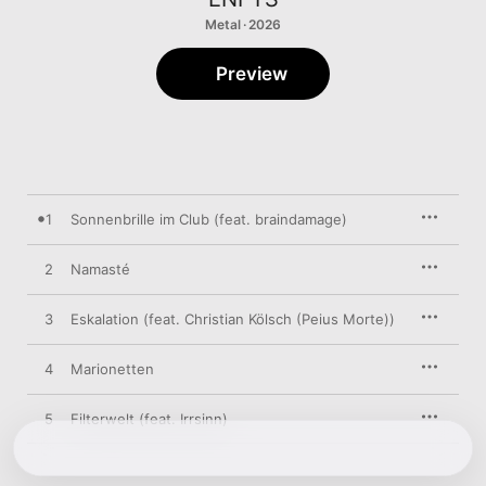
Metal · 2026
Preview
1
Sonnenbrille im Club (feat. braindamage)
2
Namasté
3
Eskalation (feat. Christian Kölsch (Peius Morte))
4
Marionetten
5
Filterwelt (feat. Irrsinn)