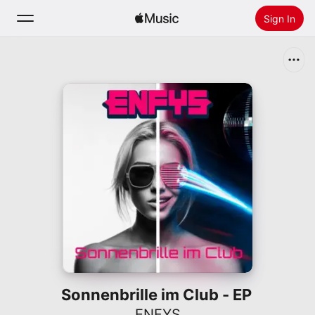
Sign In
Search
Home
New
Install Apple Music
Radio
Sonnenbrille im Club - EP
ENFYS