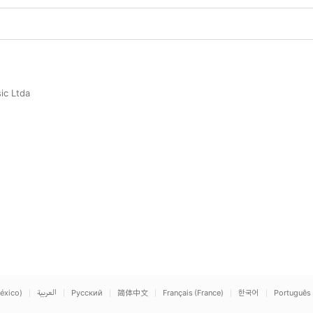
ic Ltda
éxico)
العربية
Русский
简体中文
Français (France)
한국어
Português 