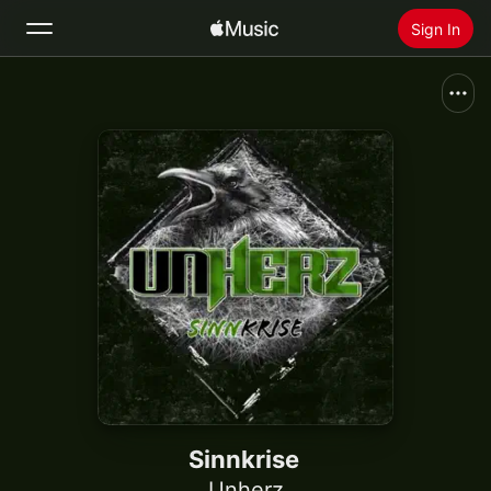
Sign In
Search
Home
New
Install Apple Music
Radio
Sinnkrise
Unherz