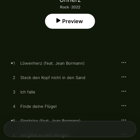
Rock · 2022
Preview
1
Löwenherz (feat. Jean Bormann)
2
Steck den Kopf nicht in den Sand
3
Ich falle
4
Finde deine Flügel
5
Sinnkrise (feat. Jean Bormann)
6
Als gäbe es kein Morgen