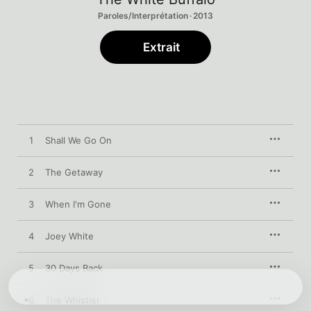
Paroles/Interprétation · 2013
Extrait
1
Shall We Go On
2
The Getaway
3
When I'm Gone
4
Joey White
5
30 Days Back
6
The Whistler