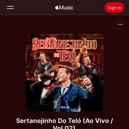
Sign In
Search
Home
New
Install Apple Music
Radio
Sertanejinho Do Teló (Ao Vivo /
Vol.02)