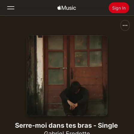
Sign In
Search
Home
New
Install Apple Music
Radio
Serre-moi dans tes bras - Single
Gabriel Fredette