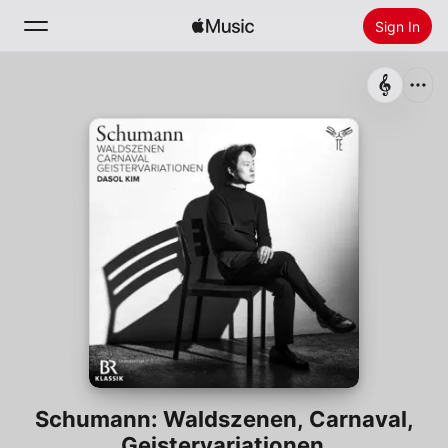
Sign In
Search
Home
New
Install Apple Music
Radio
Schumann: Waldszenen, Carnaval,
Geistervariationen